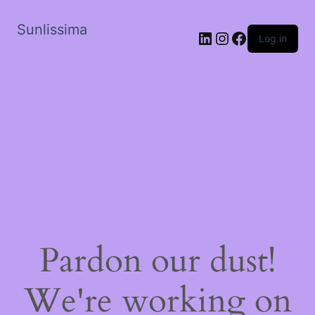
Sunlissima
LinkedIn
Instagram
Facebook
Log in
Pardon our dust!
We're working on