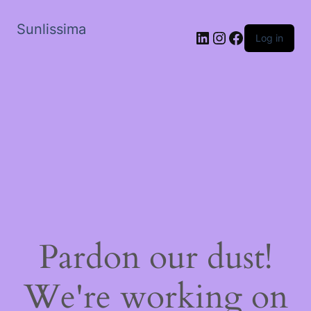
Sunlissima
LinkedIn
Instagram
Facebook
Log in
Pardon our dust!
We're working on