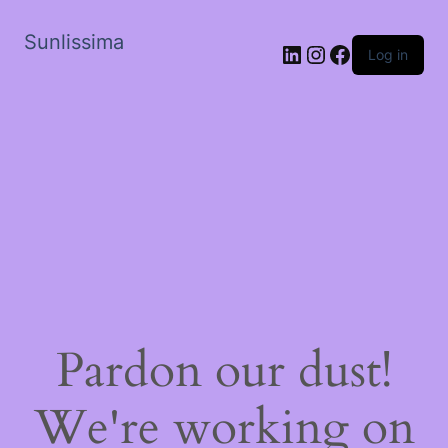
Sunlissima
LinkedIn
Instagram
Facebook
Log in
Pardon our dust!
We're working on