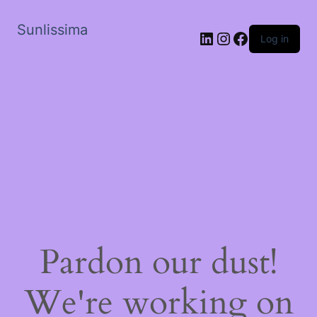
Sunlissima
LinkedIn
Instagram
Facebook
Log in
Pardon our dust!
We're working on