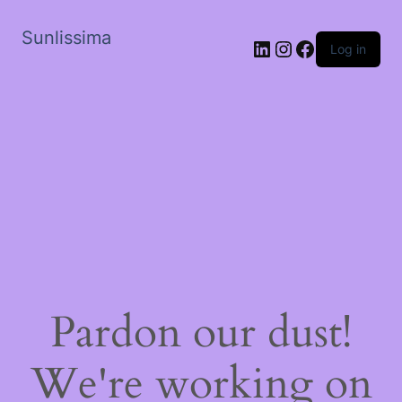
Sunlissima
LinkedIn
Instagram
Facebook
Log in
Pardon our dust!
We're working on